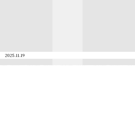
2025.11.19
›
›
ホーム
お知らせ一覧
【メディア掲載のお知らせ】
おきなわちゃんねる
supported by 沖楽にて紹
介されました！